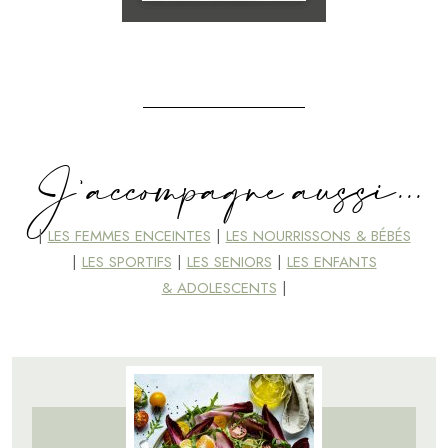
J'accompagne aussi...
|
LES FEMMES ENCEINTES
|
LES NOURRISSONS & BÉBÉS
|
LES SPORTIFS
|
LES SENIORS
|
LES ENFANTS
& ADOLESCENTS
|