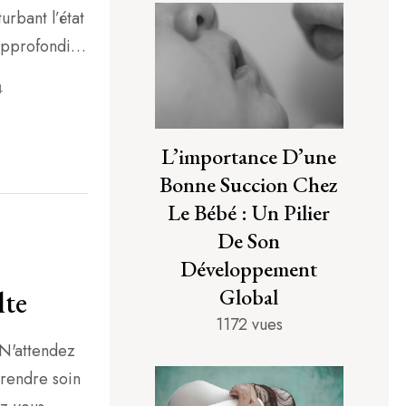
urbant l’état
approfondie
ique et de la
4
L’importance D’une
Bonne Succion Chez
Le Bébé : Un Pilier
De Son
Développement
Global
lte
1172 vues
 N'attendez
prendre soin