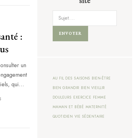
site
anté :
ENVOYER
ous
onsulter un
 engagement
AU FIL DES SAISONS
BIEN-ÊTRE
iels, qui
BIEN GRANDIR
BIEN VIEILLIR
re longévité.
DOULEURS
EXERCICE
FEMME
5
out changer
MAMAN ET BÉBÉ
MATERNITÉ
ogressivement
QUOTIDIEN
VIE SÉDENTAIRE