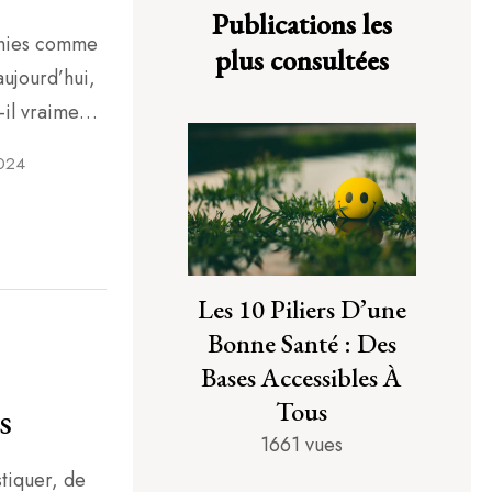
Publications les
nnies comme
plus consultées
aujourd’hui,
-il vraiment
et contre,
024
daptés à vos
DES […]
Les 10 Piliers D’une
Bonne Santé : Des
Bases Accessibles À
Tous
s
1661 vues
stiquer, de