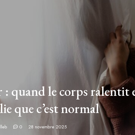
 : quand le corps ralentit 
lie que c’est normal
lleb
0
28 novembre 2025