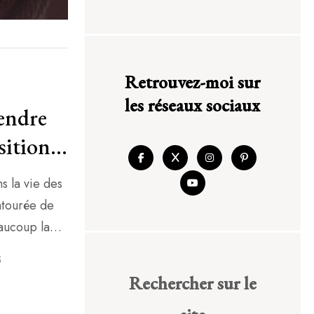
Retrouvez-moi sur
les réseaux sociaux
endre
sition
s la vie des
ntourée de
aucoup la
ersent sans
5
opathe, je
Rechercher sur le
riode de