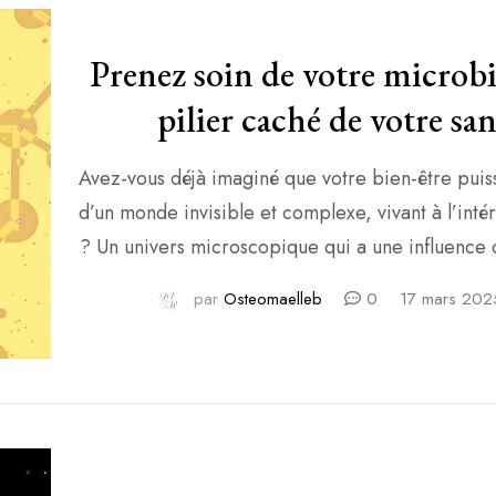
Prenez soin de votre microbio
pilier caché de votre sa
Avez-vous déjà imaginé que votre bien-être pui
d’un monde invisible et complexe, vivant à l’inté
? Un univers microscopique qui a une influence 
votre santé ? Ce monde, c’est votre microbiote
par
Osteomaelleb
0
17 mars 202
qu’un simple « ensemble de bactéries », il est
central de votre santé, dont l’impact dépasse l