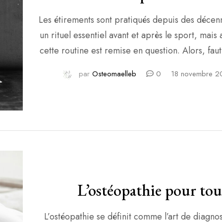
Les étirements sont pratiqués depuis des déce
un rituel essentiel avant et après le sport, mais 
cette routine est remise en question. Alors, faut
s’étirer ? Voici un aperçu des arguments pour 
par
Osteomaelleb
0
18 novembre 2
pour mieux comprendre si les étirements sont a
besoins.
LES ARGUMENTS EN FAVEUR 
L’ostéopathie pour tou
L’ostéopathie se définit comme l’art de diagno