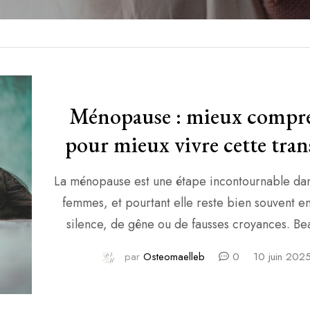
Ménopause : mieux compr
pour mieux vivre cette tran
naturelle
La ménopause est une étape incontournable dan
femmes, et pourtant elle reste bien souvent e
silence, de gêne ou de fausses croyances. Be
redoutent, certaines l’ignorent, d’autres la trav
par
Osteomaelleb
0
10 juin 202
trop savoir ce qui leur arrive. En tant qu’osté
rencontre régulièrement des femmes en pé