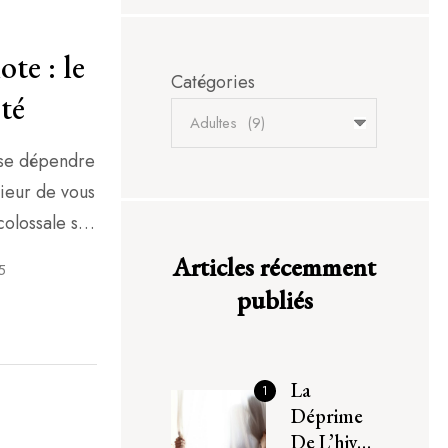
te : le
Catégories
nté
sse dépendre
rieur de vous
colossale sur
. Bien plus
Articles récemment
5
 un acteur
publiés
argement […]
La
1
Déprime
De L’hiver