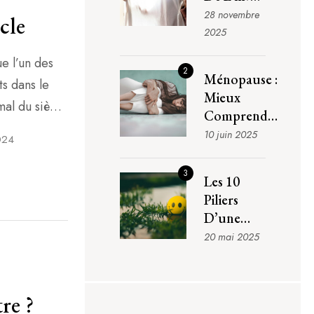
: Quand
28 novembre
cle
Le Corps
2025
Ralentit
e l’un des
Et Que
2
Ménopause :
ts dans le
L’on
Mieux
Oublie
mal du siècle
Comprendre
Que C’est
plus en plus
Pour Mieux
10 juin 2025
024
Normal
de longues
Vivre Cette
Transition
portant de
3
Les 10
Naturelle
au fil des
Piliers
D’une
Bonne
20 mai 2025
Santé : Des
Bases
Accessibles
re ?
À Tous