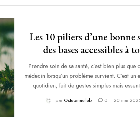
ménopause ou de […]
Les 10 piliers d’une bonne s
des bases accessibles à t
Prendre soin de sa santé, c’est bien plus que c
médecin lorsqu’un problème survient. C’est un
quotidien, fait de gestes simples mais essent
influencent notre énergie, notre bien-être et not
par
Osteomaelleb
0
20 mai 202
Ce n’est pas une question de perfection ni de t
du jour au lendemain, mais plutôt d’intégrer pr
de […]