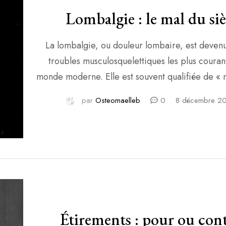
Lombalgie : le mal du siè
La lombalgie, ou douleur lombaire, est devenu
troubles musculosquelettiques les plus couran
monde moderne. Elle est souvent qualifiée de « 
», appellation qui reflète bien son caractère de 
par
Osteomaelleb
0
8 décembre 2
fréquent. Au-delà des personnes qui passent 
heures assises devant un ordinateur, il est im
comprendre que nos modes de vie ont évolué 
décennies.
Étirements : pour ou cont