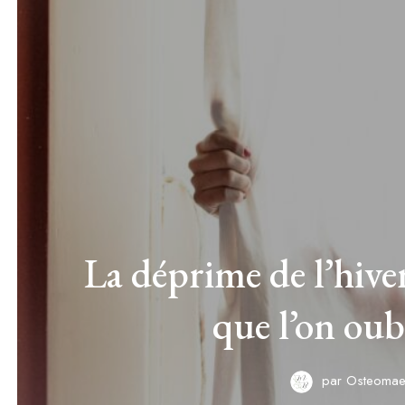
La déprime de l’hiver
que l’on oub
par
Osteomae