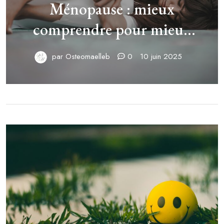
Ménopause : mieux
comprendre pour mieux
vivre cette transition
par
Osteomaelleb
0
10 juin 2025
naturelle