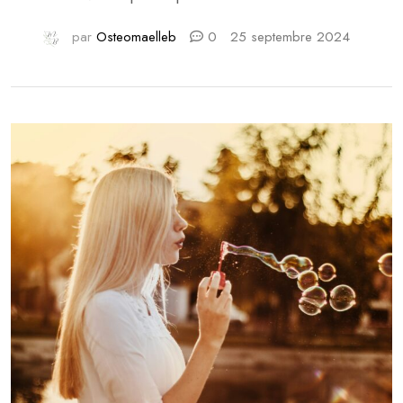
nos organes. Oui mais soyons plus précis…
L’EAU
par
Osteomaelleb
0
25 septembre 2024
BOOSTE VOTRE ÉNERGIE
Une baisse de régime
ou d’énergie peut être due à une diminution de l’eau
[…]