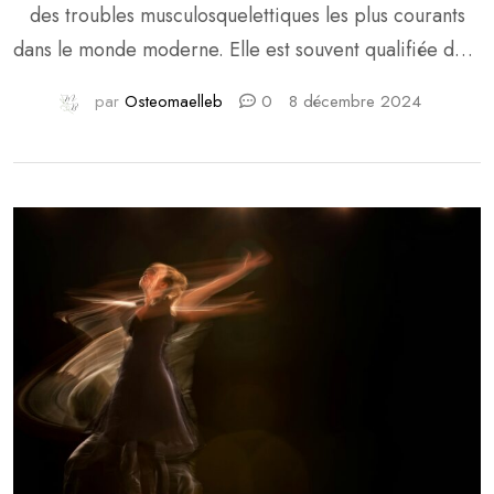
des troubles musculosquelettiques les plus courants
dans le monde moderne. Elle est souvent qualifiée de «
mal du siècle », appellation qui reflète bien son
par
Osteomaelleb
0
8 décembre 2024
caractère de plus en plus fréquent. Au-delà des
personnes qui passent de longues heures assises
devant un ordinateur, il est important de comprendre
que nos modes de vie ont évolué au fil des décennies.