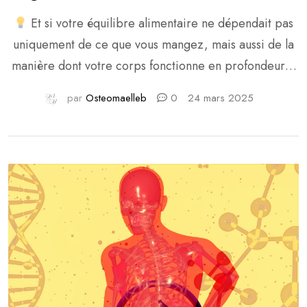
du corps
Et si votre équilibre alimentaire ne dépendait pas
uniquement de ce que vous mangez, mais aussi de la
manière dont votre corps fonctionne en profondeur ?
Derrière chaque sensation de faim, chaque envie
par
Osteomaelleb
0
24 mars 2025
soudaine de sucre, chaque difficulté à perdre du
poids, il y a un véritable orchestre biologique en
action.
Système nerveux, […]