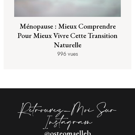
Ménopause : Mieux Comprendre
Pour Mieux Vivre Cette Transition
Naturelle
996 vues
Retrouvez-Moi Sur
Instagram
@osteomaelleb