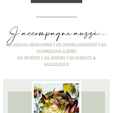
J'accompagne aussi...
LES ADULTES SÉDENTAIRES
|
LES FEMMES ENCEINTES
|
LES
NOURRISSONS & BÉBÉS
LES SPORTIFS
|
LES SENIORS
|
LES ENFANTS &
ADOLESCENTS