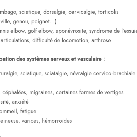
mbago, sciatique, dorsalgie, cervicalgie, torticolis
eville, genou, poignet…)
ennis elbow, golf elbow, aponévrosite, syndrome de l’essui
articulations, difficulté de locomotion, arthrose
bation des systèmes nerveux et vasculaire :
ruralgie, sciatique, sciatalgie, névralgie cervico-brachia
, céphalées, migraines, certaines formes de vertiges
sité, anxiété
sommeil, fatigue
 veineuse, varices, hémorroïdes