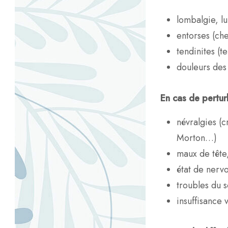
lombalgie, lu
entorses (ch
tendinites (t
douleurs des 
En cas de pertur
névralgies (c
Morton…)
maux de tête
état de nervo
troubles du 
insuffisance