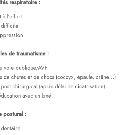
ltés respiratoire :
 à l’effort
difficile
oppression
les de traumatisme :
la voie publique/AVP
 de chutes et de chocs (coccyx, épaule, crâne…)
t post chirurgical (après délai de cicatrisation)
éducation avec un kiné
e postural :
 dentaire