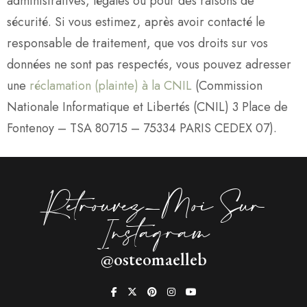
administratives, légales ou pour des raisons de
sécurité.
Si vous estimez, après avoir contacté le
responsable de traitement, que vos droits sur vos
données ne sont pas respectés, vous pouvez adresser
une
réclamation (plainte) à la CNIL
(Commission
Nationale Informatique et Libertés (CNIL) 3 Place de
Fontenoy – TSA 80715 – 75334 PARIS CEDEX 07).
Retrouvez-Moi Sur
Instagram
@osteomaelleb